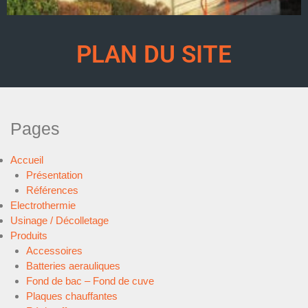
PLAN DU SITE
Pages
Accueil
Présentation
Références
Electrothermie
Usinage / Décolletage
Produits
Accessoires
Batteries aerauliques
Fond de bac – Fond de cuve
Plaques chauffantes